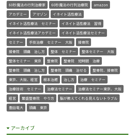
60秒魔法の行列治療家
60秒魔法の行列治療院
amazon
アカデミー
アマゾン
イネイト活性療法
イネイト活性療法 セミナー
イネイト活性療法 習得
イネイト活性療法アカデミー
イネイト活性療法セミナー
セミナー
手技治療 セミナー 大阪
接骨院
接骨院 頭痛 治し方
整体 セミナー
整体セミナー 大阪
整体セミナー 東京
整骨院
整骨院 短時間 治療
整骨院 頭痛 治し方
整骨院 頭痛 治せる
整骨院、接骨院
東京、大阪、経営
根本治癒
治し方
治療 セミナー
治療技術 セミナー
治療法セミナー
治療法セミナー東京、大阪
経営
繁盛整骨院 やり方
脳が教えてくれる見えないトラブル
豊田竜大
頭痛 東京
アーカイブ