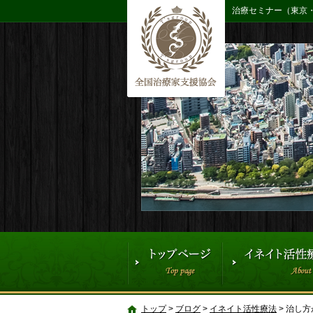
治療セミナー（東京
トップ
>
ブログ
>
イネイト活性療法
>
治し方