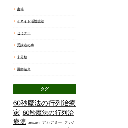
書籍
イネイト活性療法
セミナー
受講者の声
未分類
講師紹介
タグ
60秒魔法の行列治療
家
60秒魔法の行列治
療院
アカデミー
amazon
アマゾ