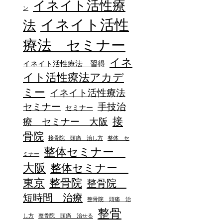
イネイト活性療
ン
イネイト活性
法
療法 セミナー
イネ
イネイト活性療法 習得
イト活性療法アカデ
ミー
イネイト活性療法
セミナー
手技治
セミナー
接
療 セミナー 大阪
骨院
接骨院 頭痛 治し方
整体 セ
整体セミナー
ミナー
大阪
整体セミナー
東京
整骨院
整骨院
短時間 治療
整骨院 頭痛 治
整骨
し方
整骨院 頭痛 治せる