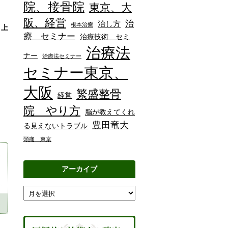
院、接骨院
東京、大
阪、経営
治
治し方
根本治癒
り上
療 セミナー
治療技術 セミ
治療法
ナー
治療法セミナー
セミナー東京、
大阪
繁盛整骨
経営
院 やり方
脳が教えてくれ
豊田竜大
る見えないトラブル
頭痛 東京
アーカイブ
アーカイブ